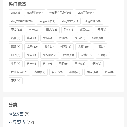
热门标签
amp
(8)
vlog制作
(44)
vlog制作软件
(20)
vlog剪辑
(44)
vlog剪辑软件
(20)
vlog学习
(24)
vlog教程
(25)
vlog软件
(20)
不要
(12)
人生
(17)
别人
(18)
努力
(7)
励志
(12)
名句
(7)
名言
(8)
喜欢
(8)
幸福
(6)
微信
(9)
快乐
(10)
感恩
(10)
感谢
(7)
成功
(15)
我们
(7)
抖音
(42)
文案
(16)
早安
(7)
时间
(6)
朋友
(8)
朋友圈
(12)
梦想
(11)
爱情
(17)
生命
(8)
生活
(7)
男一
(9)
男生
(9)
画面
(8)
直播
(15)
祝福
(8)
经典语录
(12)
老师
(17)
自己
(29)
视频
(43)
语录
(14)
账号
(8)
镜头
(7)
分类
b站运营
(9)
业界观点
(72)