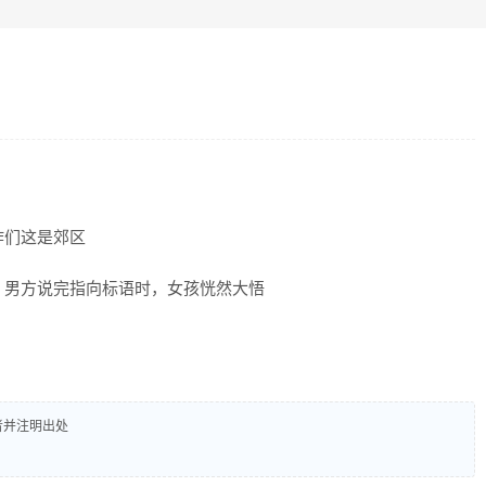
咋们这是郊区
，男方说完指向标语时，女孩恍然大悟
者并注明出处