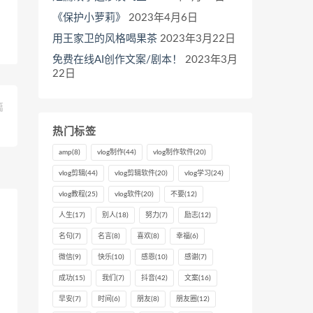
《保护小萝莉》
2023年4月6日
用王家卫的风格喝果茶
2023年3月22日
免费在线AI创作文案/剧本！
2023年3月
22日
篇
？
热门标签
amp
(8)
vlog制作
(44)
vlog制作软件
(20)
vlog剪辑
(44)
vlog剪辑软件
(20)
vlog学习
(24)
vlog教程
(25)
vlog软件
(20)
不要
(12)
人生
(17)
别人
(18)
努力
(7)
励志
(12)
名句
(7)
名言
(8)
喜欢
(8)
幸福
(6)
微信
(9)
快乐
(10)
感恩
(10)
感谢
(7)
成功
(15)
我们
(7)
抖音
(42)
文案
(16)
早安
(7)
时间
(6)
朋友
(8)
朋友圈
(12)