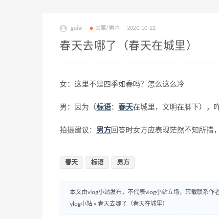
guiai
文案/剧本
2020-10-22
春天去哪了（春天在城里）
女：这里不是四季如春吗？怎么这么冷
男：因为（
标语
：
春天
在城里，文明在脚下），
拍摄建议：
男方
回答时女方应表现茫然不知所措
春天
标语
男方
本文由vlog小站发布，不代表vlog小站立场，转载联系作
vlog小站
»
春天去哪了（春天在城里）