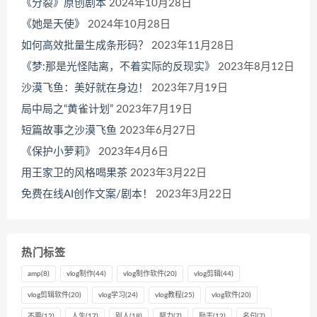
《分裂》原创剧本
2024年10月28日
《她是天使》
2024年10月28日
如何高效批量生成条形码？
2023年11月28日
《梦:那是光怪陆离，不着实际的反现实》
2023年8月12日
沙漠飞鱼：美好就在身边！
2023年7月19日
局中局之“黄雀计划”
2023年7月19日
短篇故事之沙漠飞鱼
2023年6月27日
《保护小萝莉》
2023年4月6日
用王家卫的风格喝果茶
2023年3月22日
免费在线AI创作文案/剧本！
2023年3月22日
热门标签
amp
(8)
vlog制作
(44)
vlog制作软件
(20)
vlog剪辑
(44)
vlog剪辑软件
(20)
vlog学习
(24)
vlog教程
(25)
vlog软件
(20)
不要
(12)
人生
(17)
别人
(18)
努力
(7)
励志
(12)
名句
(7)