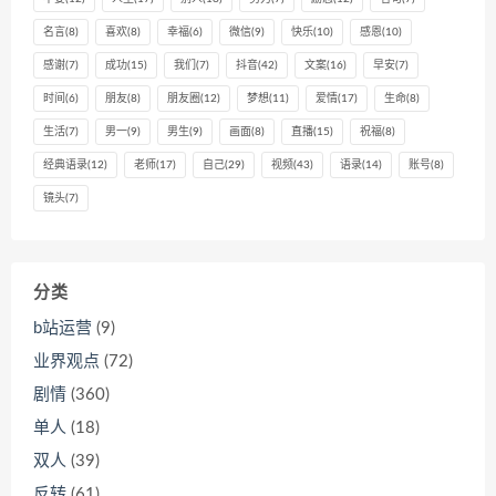
名言
(8)
喜欢
(8)
幸福
(6)
微信
(9)
快乐
(10)
感恩
(10)
感谢
(7)
成功
(15)
我们
(7)
抖音
(42)
文案
(16)
早安
(7)
时间
(6)
朋友
(8)
朋友圈
(12)
梦想
(11)
爱情
(17)
生命
(8)
生活
(7)
男一
(9)
男生
(9)
画面
(8)
直播
(15)
祝福
(8)
经典语录
(12)
老师
(17)
自己
(29)
视频
(43)
语录
(14)
账号
(8)
镜头
(7)
分类
b站运营
(9)
业界观点
(72)
剧情
(360)
单人
(18)
双人
(39)
反转
(61)