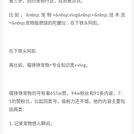
第三步，回归宠物行业，找到差异点。
比如，&nbsp;宠物+&nbsp;vlog&nbsp;+&nbsp;技术流
=&nbsp;宠物版燃烧的陀螺仪：在下铁头阿彪。
在下铁头阿彪
再比如，喵铮铮宠物=专业知识类+vlog。
喵铮铮宠物的号有着655w赞，94w粉丝和91条内容，7：
1的赞粉比，比起同类号，吸粉力还不错。他的内容主要包
括两类：
1. 记录宠物感人瞬间；