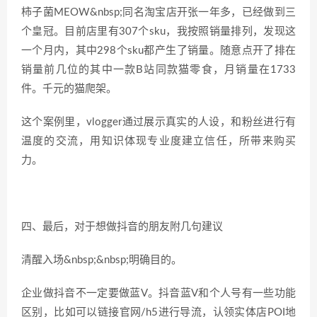
柿子菌MEOW&nbsp;同名淘宝店开张一年多，已经做到三
个皇冠。目前店里有307个sku，我按照销量排列，发现这
一个月内，其中298个sku都产生了销量。随意点开了排在
销量前几位的其中一款B站同款猫零食，月销量在1733
件。千元的猫爬架。
这个案例里，vlogger通过展示真实的人设，和粉丝进行有
温度的交流，用知识体现专业度建立信任，所带来购买
力。
四、最后，对于想做抖音的朋友附几句建议
清醒入场&nbsp;&nbsp;明确目的。
企业做抖音不一定要做蓝V。抖音蓝V和个人号有一些功能
区别，比如可以链接官网/h5进行导流，认领实体店POI地