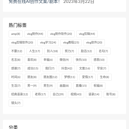
免费在线AI创作文案/剧本！
2023年3月22日
热门标签
amp
(8)
vlog制作
(44)
vlog制作软件
(20)
vlog剪辑
(44)
vlog剪辑软件
(20)
vlog学习
(24)
vlog教程
(25)
vlog软件
(20)
不要
(12)
人生
(17)
别人
(18)
努力
(7)
励志
(12)
名句
(7)
名言
(8)
喜欢
(8)
幸福
(6)
微信
(9)
快乐
(10)
感恩
(10)
感谢
(7)
成功
(15)
我们
(7)
抖音
(42)
文案
(16)
早安
(7)
时间
(6)
朋友
(8)
朋友圈
(12)
梦想
(11)
爱情
(17)
生命
(8)
生活
(7)
男一
(9)
男生
(9)
画面
(8)
直播
(15)
祝福
(8)
经典语录
(12)
老师
(17)
自己
(29)
视频
(43)
语录
(14)
账号
(8)
镜头
(7)
分类