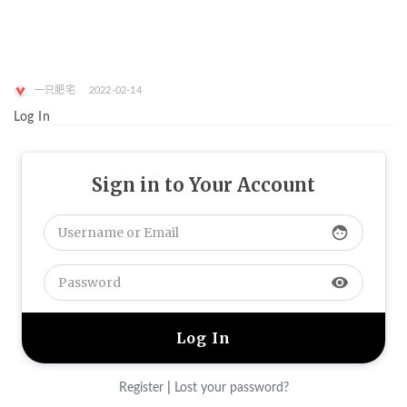
一只肥宅
2022-02-14
Log In
Sign in to Your Account
face
visibility
|
Register
Lost your password?