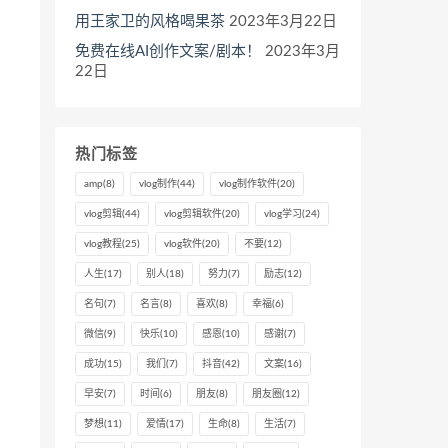
用王家卫的风格喝果茶
2023年3月22日
免费在线AI创作文案/剧本！
2023年3月
22日
热门标签
amp
(8)
vlog制作
(44)
vlog制作软件
(20)
vlog剪辑
(44)
vlog剪辑软件
(20)
vlog学习
(24)
vlog教程
(25)
vlog软件
(20)
不要
(12)
人生
(17)
别人
(18)
努力
(7)
励志
(12)
名句
(7)
名言
(8)
喜欢
(8)
幸福
(6)
微信
(9)
快乐
(10)
感恩
(10)
感谢
(7)
成功
(15)
我们
(7)
抖音
(42)
文案
(16)
早安
(7)
时间
(6)
朋友
(8)
朋友圈
(12)
梦想
(11)
爱情
(17)
生命
(8)
生活
(7)