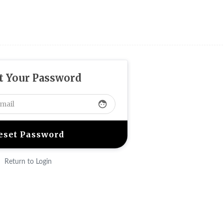
t Your Password
face
Return to Login