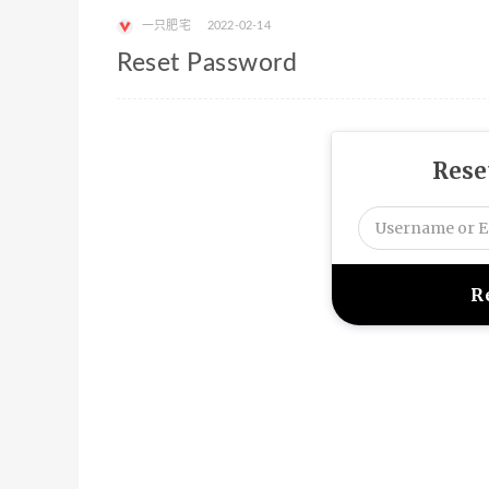
一只肥宅
2022-02-14
Reset Password
Rese