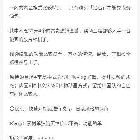
一闪的氪金模式比较特别——只有购买「钻石」才能兑换资
源包。
其中不乏32元4个的昂贵滤镜套餐，买两三组都够入手一台
便宜的胶片相机了。
视频编辑的功能比较简单。基本的倍速、倒放、剪辑操作
都很容易上手。
独特的黑场+字幕模式方便理顺vlog逻辑，提升视频的质
感；内置6种中文字体和4种动画方式，留给中国队的自由
空间还比较大。
⭕️优点：快速对视频进行胶片、日系风格的调色
❌缺点：素材单独购买性价比不高、功能略单一
功能丰富度：⭐️⭐️⭐️⭐️⭐️