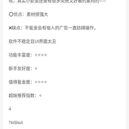
现，其实小影里还是有很多免费又好看的素材的——
⭕️优点：素材很强大
❌缺点：不氪金会有恼人的广告一直妨碍操作，
软件不稳定且UI界面太丑
功能丰富度：⭐️⭐️⭐️⭐️
新手友好度：⭐️
值得氪金度：⭐️⭐️⭐️⭐️
超妹推荐指数：⭐️
4
?InShot