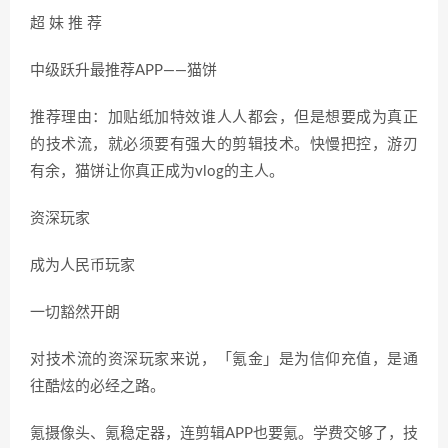
超 妹 推 荐
中级跃升最推荐APP——猫饼
推荐理由：加贴纸加特效谁人人都会，但是想要成为真正
的技术流，就必须要有强大的剪辑技术。快慢把控，游刃
有余，猫饼让你真正成为vlog的主人。
资深玩家
成为人民币玩家
一切豁然开朗
对技术流的资深玩家来说，「氪金」是为信仰充值，是通
往酷炫的必经之路。
氪摄像头、氪稳定器，连剪辑APP也要氪。学费交够了，技