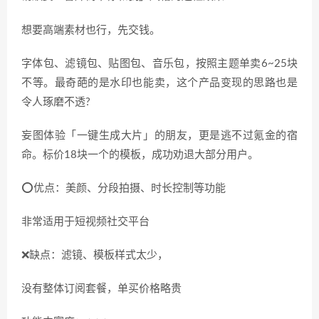
想要高端素材也行，先交钱。
字体包、滤镜包、贴图包、音乐包，按照主题单卖6~25块
不等。最奇葩的是水印也能卖，这个产品变现的思路也是
令人琢磨不透?
妄图体验「一键生成大片」的朋友，更是逃不过氪金的宿
命。标价18块一个的模板，成功劝退大部分用户。
⭕️优点：美颜、分段拍摄、时长控制等功能
非常适用于短视频社交平台
❌缺点：滤镜、模板样式太少，
没有整体订阅套餐，单买价格略贵