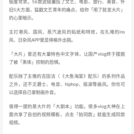
极度苛求。56款滤镜囊括了文艺、电影、旅行、美食、怀
旧5大方面，猛戳文艺青年的痛点，给你「用了就变大片」
的心里暗示。
主打港风、国风、蒸汽波风的贴纸和特效，在扎堆的ins
风、日杂风APP里显得格外出挑。
「大片」里还有大量特色中文字体，让国产vlog终于摆脱
了被「黑体」控制的恐惧。
配乐除了主推的吉田洁（《大鱼海棠》配乐）的系列作品
之外，还不乏爵士、电音、hiphop、摇滚等曲风。你也可
以选择自己录制画外音。
值得一提的是大片的「大剧本」功能。很多vlog大神在上
面共享了自创的视频模板，点击「拍同款」就能生成同款
视频。