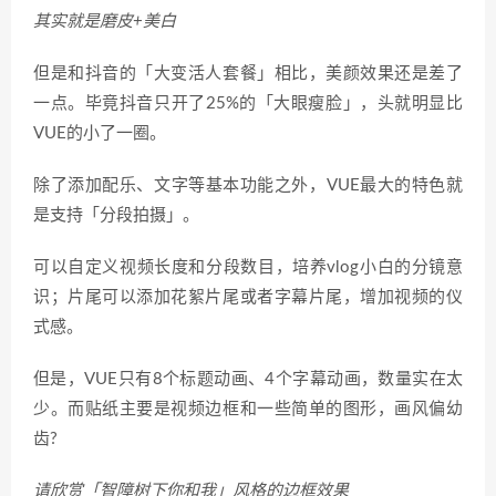
其实就是磨皮+美白
但是和抖音的「大变活人套餐」相比，美颜效果还是差了
一点。毕竟抖音只开了25%的「大眼瘦脸」，头就明显比
VUE的小了一圈。
除了添加配乐、文字等基本功能之外，VUE最大的特色就
是支持「分段拍摄」。
可以自定义视频长度和分段数目，培养vlog小白的分镜意
识；片尾可以添加花絮片尾或者字幕片尾，增加视频的仪
式感。
但是，VUE只有8个标题动画、4个字幕动画，数量实在太
少。而贴纸主要是视频边框和一些简单的图形，画风偏幼
齿?
请欣赏「智障树下你和我」风格的边框效果