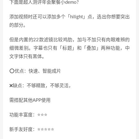
下面是超人测评年会聚餐小demo?
添加视频时还可以添加多个「hilight」点，选出你想要突出
的部分。
但是内置的22款滤镜比较鸡肋，加与不加只有肉眼难辨的
细微差别。字幕也只有「标题」和「叠加」两种功能，中
文字体只有黑体。
⭕️优点：快速、智能成片
❌缺点：不够精致，不够灵活，
需搭配其他APP使用
功能丰富度：⭐️⭐️⭐️
新手友好度：⭐️⭐️⭐️⭐️⭐️