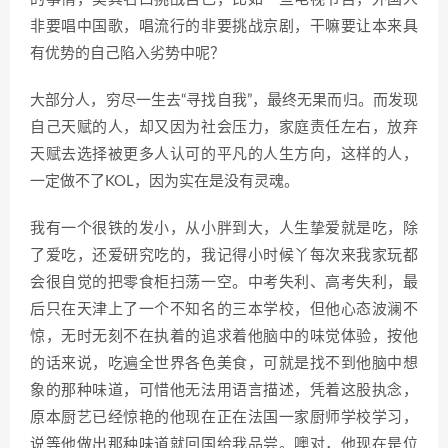
非要唱中国歌，唱流行的非要挑战京剧，干嘛要让本来具
有优势的自己陷入劣势中呢？
大部分人，穷尽一生去“寻找自我”，最终无果而归。而发现
自己天赋的人，却又因为社会压力，家庭责任左右，放弃
天赋去选择被更多人认可的平凡的人生方向，这样的人，
一定做不了KOL，因为实在是没有灵魂。
我有一个很铁的发小，从小胖到大，人生挚爱就是吃，除
了爱吃，还爱研究吃的，我记得小时候丫每次来我家玩都
会很自觉的把零食柜扫荡一空。中考失利、高考失利，最
后只在天津上了一个不知名的三本学校，但他心态波澜不
惊，无时无刻不在执着的追求着他脑中的味觉体验，按他
的话来说，吃遍全世界各色美食，可就是找不到他脑中想
象的那种味道，可惜他无法用语言描述，凭着这股执念，
原本厨艺已经惊艳的他现在正在法国一家厨师学校学习，
说等他做出那种味道就回国给我品尝。噢对，他现在是位