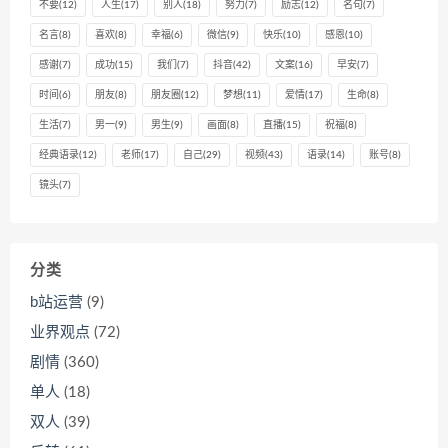
不要
(12)
人生
(17)
别人
(18)
努力
(7)
励志
(12)
名句
(7)
名言
(8)
喜欢
(8)
幸福
(6)
微信
(9)
快乐
(10)
感恩
(10)
感谢
(7)
成功
(15)
我们
(7)
抖音
(42)
文案
(16)
早安
(7)
时间
(6)
朋友
(8)
朋友圈
(12)
梦想
(11)
爱情
(17)
生命
(8)
生活
(7)
男一
(9)
男生
(9)
画面
(8)
直播
(15)
祝福
(8)
经典语录
(12)
老师
(17)
自己
(29)
视频
(43)
语录
(14)
账号
(8)
镜头
(7)
分类
b站运营
(9)
业界观点
(72)
剧情
(360)
单人
(18)
双人
(39)