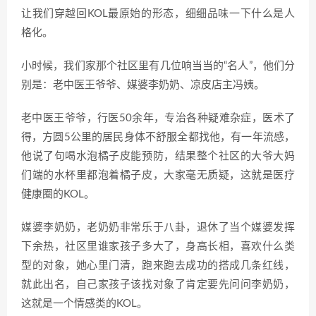
让我们穿越回KOL最原始的形态，细细品味一下什么是人
格化。
小时候，我们家那个社区里有几位响当当的“名人”，他们分
别是：老中医王爷爷、媒婆李奶奶、凉皮店主冯姨。
老中医王爷爷，行医50余年，专治各种疑难杂症，医术了
得，方圆5公里的居民身体不舒服全都找他，有一年流感，
他说了句喝水泡橘子皮能预防，结果整个社区的大爷大妈
们端的水杯里都泡着橘子皮，大家毫无质疑，这就是医疗
健康圈的KOL。
媒婆李奶奶，老奶奶非常乐于八卦，退休了当个媒婆发挥
下余热，社区里谁家孩子多大了，身高长相，喜欢什么类
型的对象，她心里门清，跑来跑去成功的搭成几条红线，
就此出名，自己家孩子该找对象了肯定要先问问李奶奶，
这就是一个情感类的KOL。