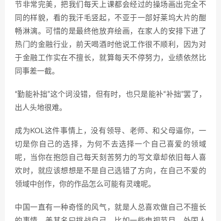
节非常完美，把我们每天上课都会经过的操场画出完全不
同的样貌，看的我汗毛竖起，不亚于一部好莱坞大片的酣
畅淋漓。可惜的是最终他放弃绘画，在家人的安排下进了
热门的金融行业，前天喝酒时他说工作很不顺利，因为对
于金融工作实在不擅长，就算每天不停努力，业绩依然比
同事差一截。
“勤能补拙”这个词没错，但有时，也只是能补“补拙”罢了，
出人头地很难。
成为KOL这件事情上，没有领导、老师、和父母逼你，一
切是你自己的选择，为何不去选择一个自己喜爱的领域
呢，当你在抱怨自己每天刻苦努力的写文章却依旧每人喜
欢时，就应该想想是不是自己选错了方向，在自己不爱的
领域中创作，你的作品怎么可能有灵魂呢。
中国一直有一种奇怪的风气，就是人总喜欢做自己不擅长
的事情，美其名曰挑战自己，比如一些电视节目，外国人