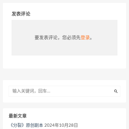
发表评论
要发表评论，您必须先
登录
。
最新文章
《分裂》原创剧本
2024年10月28日