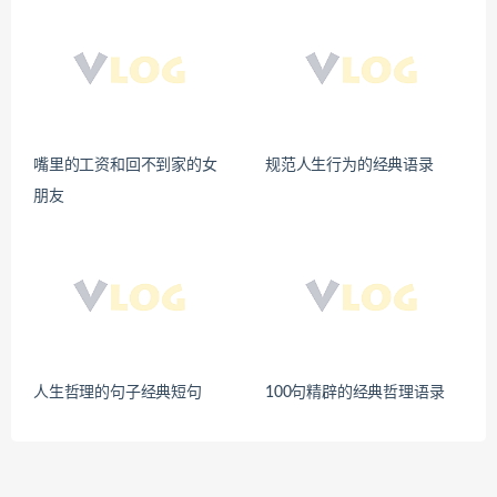
嘴里的工资和回不到家的女
规范人生行为的经典语录
朋友
人生哲理的句子经典短句
100句精辟的经典哲理语录