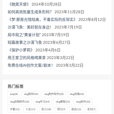
《她是天使》
2024年10月28日
如何高效批量生成条形码？
2023年11月28日
《梦:那是光怪陆离，不着实际的反现实》
2023年8月12日
沙漠飞鱼：美好就在身边！
2023年7月19日
局中局之“黄雀计划”
2023年7月19日
短篇故事之沙漠飞鱼
2023年6月27日
《保护小萝莉》
2023年4月6日
用王家卫的风格喝果茶
2023年3月22日
免费在线AI创作文案/剧本！
2023年3月22日
热门标签
amp
(8)
vlog制作
(44)
vlog制作软件
(20)
vlog剪辑
(44)
vlog剪辑软件
(20)
vlog学习
(24)
vlog教程
(25)
vlog软件
(20)
不要
(12)
人生
(17)
别人
(18)
努力
(7)
励志
(12)
名句
(7)