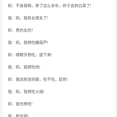
妈：不容易啊，养了这么多年，终于会拱白菜了!
我：妈，我有女朋友了!
妈：男的女的?
我：妈，我想吃糖葫芦!
妈：哪颗牙想吃，拔下来!
我：妈，我想吃肉!
妈：我这刚泡完脚，吃不吃，趁热!
我：妈，我想吃火锅!
妈：我也想吃!
我：那走吧!