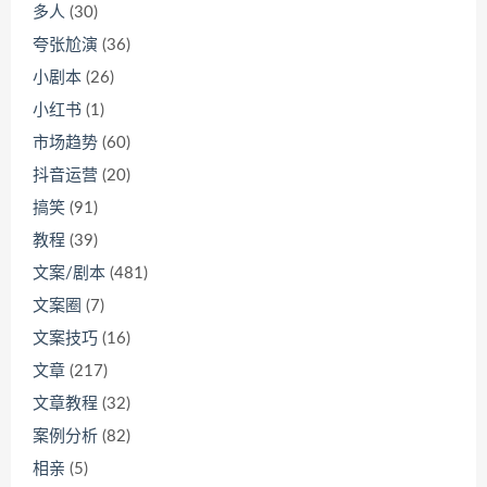
多人
(30)
夸张尬演
(36)
小剧本
(26)
小红书
(1)
市场趋势
(60)
抖音运营
(20)
搞笑
(91)
教程
(39)
文案/剧本
(481)
文案圈
(7)
文案技巧
(16)
文章
(217)
文章教程
(32)
案例分析
(82)
相亲
(5)