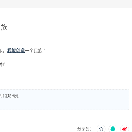
民族
娘，
我能
创造
一个民族!”
!”
者并注明出处
分享到：