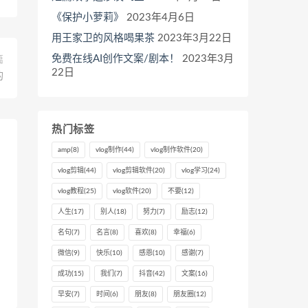
《保护小萝莉》
2023年4月6日
用王家卫的风格喝果茶
2023年3月22日
免费在线AI创作文案/剧本！
2023年3月
篇
22日
的
热门标签
amp
(8)
vlog制作
(44)
vlog制作软件
(20)
vlog剪辑
(44)
vlog剪辑软件
(20)
vlog学习
(24)
vlog教程
(25)
vlog软件
(20)
不要
(12)
人生
(17)
别人
(18)
努力
(7)
励志
(12)
名句
(7)
名言
(8)
喜欢
(8)
幸福
(6)
微信
(9)
快乐
(10)
感恩
(10)
感谢
(7)
成功
(15)
我们
(7)
抖音
(42)
文案
(16)
早安
(7)
时间
(6)
朋友
(8)
朋友圈
(12)