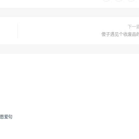
下一
傻子遇见个收废品
秀恩爱句