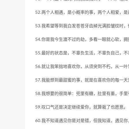
52.两个人相遇，是小概率的事，两个人相爱，
53.我希望等到我白发苍苍牙齿掉光满脸皱纹时
54.你是我今生渡不过的劫，多看一眼就心软，
55.最好的状态是，不辜负生活，不辜负自己，
56.就让我笨拙地喜欢你，从须臾到不朽，从一
57.我能想到最甜蜜的事，就是在喜欢你的每一
58.我想要的很简单：兜里有糖，肚里有墨，手
59.叹口气还是决定继续爱你，就算栽了也愿意。
60.我不知道遇见你是对是错，但我知道，遇见