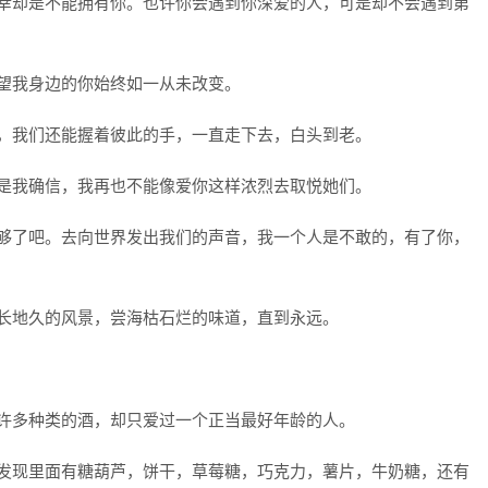
不幸却是不能拥有你。也许你会遇到你深爱的人，可是却不会遇到第
希望我身边的你始终如一从未改变。
身，我们还能握着彼此的手，一直走下去，白头到老。
只是我确信，我再也不能像爱你这样浓烈去取悦她们。
总够了吧。去向世界发出我们的声音，我一个人是不敢的，有了你，
天长地久的风景，尝海枯石烂的味道，直到永远。
过许多种类的酒，却只爱过一个正当最好年龄的人。
会发现里面有糖葫芦，饼干，草莓糖，巧克力，薯片，牛奶糖，还有