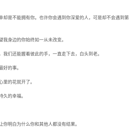
不幸却是不能拥有你。也许你会遇到你深爱的人，可是却不会遇到第
希望我身边的你始终如一从未改变。
身，我们还能握着彼此的手，一直走下去，白头到老。
过最好的事。
我心里的花就开了。
而持久的幸福。
且让你明白为什么你和其他人都没有结果。