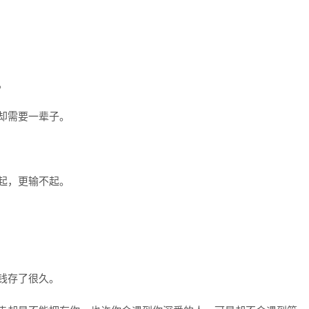
。
人却需要一辈子。
不起，更输不起。
存钱存了很久。