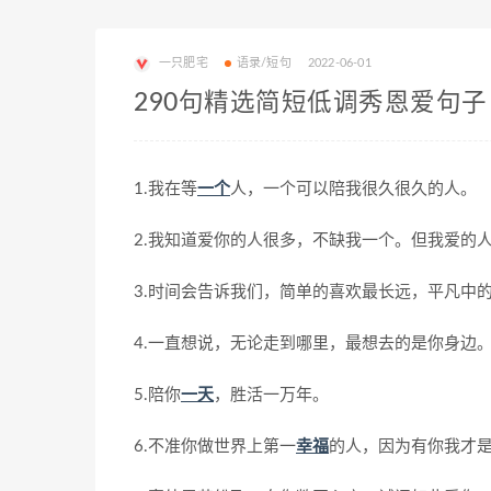
一只肥宅
语录/短句
2022-06-01
290句精选简短低调秀恩爱句子
1.我在等
一个
人，一个可以陪我很久很久的人。
2.我知道爱你的人很多，不缺我一个。但我爱的
3.时间会告诉我们，简单的喜欢最长远，平凡中
4.一直想说，无论走到哪里，最想去的是你身边
5.陪你
一天
，胜活一万年。
6.不准你做世界上第一
幸福
的人，因为有你我才