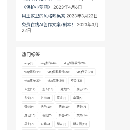
《保护小萝莉》
2023年4月6日
用王家卫的风格喝果茶
2023年3月22日
免费在线AI创作文案/剧本！
2023年3月
22日
热门标签
amp
(8)
vlog制作
(44)
vlog制作软件
(20)
vlog剪辑
(44)
vlog剪辑软件
(20)
vlog学习
(24)
vlog教程
(25)
vlog软件
(20)
不要
(12)
人生
(17)
别人
(18)
努力
(7)
励志
(12)
名句
(7)
名言
(8)
喜欢
(8)
幸福
(6)
微信
(9)
快乐
(10)
感恩
(10)
感谢
(7)
成功
(15)
我们
(7)
抖音
(42)
文案
(16)
早安
(7)
时间
(6)
朋友
(8)
朋友圈
(12)