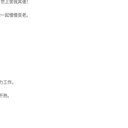
，世上舍我其谁！
你一起慢慢变老。
力工作。
不熟。