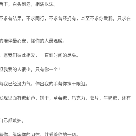
阳西下，白头到老，相濡以沫。
，不求有结果，不求同行，不求曾经拥有，甚至不求你爱我，只求在
中的陪伴最心安，懂你的人最温暖。
边。愿我们彼此相爱，一直到时间的尽头。
。但我爱的人很少，只有你一个！
因为我已经没力气，伸出我的手帮你擦干眼泪。
会发现里面有糖葫芦，饼干，草莓糖，巧克力，薯片，牛奶糖，还有
我自己都嫉妒。
宠着你，纵容你的习惯，并爱着你的一切。