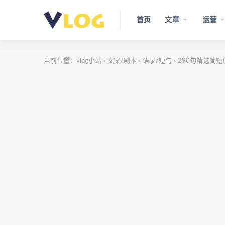
首页
文章
运营
当前位置：
vlog小站
文案/剧本
语录/短句
290句精选简
>
>
>