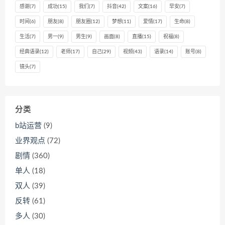
感谢
(7)
成功
(15)
我们
(7)
抖音
(42)
文案
(16)
早安
(7)
时间
(6)
朋友
(8)
朋友圈
(12)
梦想
(11)
爱情
(17)
生命
(8)
生活
(7)
男一
(9)
男生
(9)
画面
(8)
直播
(15)
祝福
(8)
经典语录
(12)
老师
(17)
自己
(29)
视频
(43)
语录
(14)
账号
(8)
镜头
(7)
分类
b站运营
(9)
业界观点
(72)
剧情
(360)
单人
(18)
双人
(39)
反转
(61)
多人
(30)