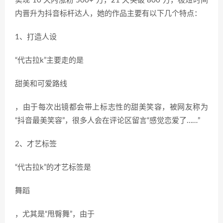
实现 10 天内涨粉 500+ 万，21 天突破 800 万，极短时间
内晋升为抖音标杆达人，她的作品主要有以下几个特点：
1、打造人设
“代古拉k”主要走的是
甜美和可爱路线
，由于每次出镜都会带上标志性的甜美笑容，被网友称为
“抖音最美笑容”，很多人会在评论区留言“感觉恋爱了……”
2、才艺标签
“代古拉k”的才艺标签是
舞蹈
，尤其是“甩臀舞”，由于