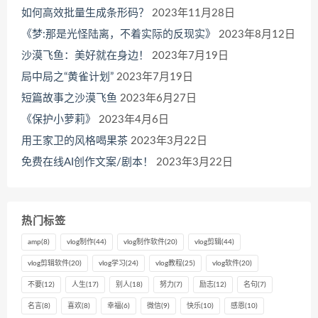
如何高效批量生成条形码？
2023年11月28日
《梦:那是光怪陆离，不着实际的反现实》
2023年8月12日
沙漠飞鱼：美好就在身边！
2023年7月19日
局中局之“黄雀计划”
2023年7月19日
短篇故事之沙漠飞鱼
2023年6月27日
《保护小萝莉》
2023年4月6日
用王家卫的风格喝果茶
2023年3月22日
免费在线AI创作文案/剧本！
2023年3月22日
热门标签
amp
(8)
vlog制作
(44)
vlog制作软件
(20)
vlog剪辑
(44)
vlog剪辑软件
(20)
vlog学习
(24)
vlog教程
(25)
vlog软件
(20)
不要
(12)
人生
(17)
别人
(18)
努力
(7)
励志
(12)
名句
(7)
名言
(8)
喜欢
(8)
幸福
(6)
微信
(9)
快乐
(10)
感恩
(10)