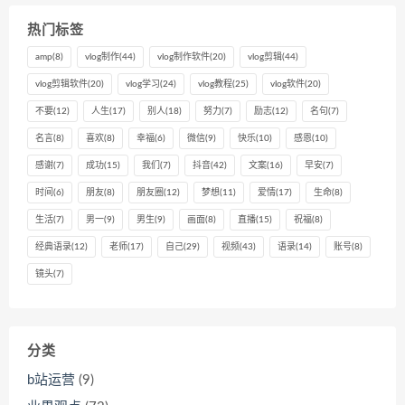
热门标签
amp
(8)
vlog制作
(44)
vlog制作软件
(20)
vlog剪辑
(44)
vlog剪辑软件
(20)
vlog学习
(24)
vlog教程
(25)
vlog软件
(20)
不要
(12)
人生
(17)
别人
(18)
努力
(7)
励志
(12)
名句
(7)
名言
(8)
喜欢
(8)
幸福
(6)
微信
(9)
快乐
(10)
感恩
(10)
感谢
(7)
成功
(15)
我们
(7)
抖音
(42)
文案
(16)
早安
(7)
时间
(6)
朋友
(8)
朋友圈
(12)
梦想
(11)
爱情
(17)
生命
(8)
生活
(7)
男一
(9)
男生
(9)
画面
(8)
直播
(15)
祝福
(8)
经典语录
(12)
老师
(17)
自己
(29)
视频
(43)
语录
(14)
账号
(8)
镜头
(7)
分类
b站运营
(9)