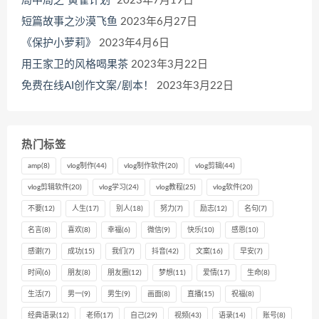
局中局之“黄雀计划”
2023年7月19日
短篇故事之沙漠飞鱼
2023年6月27日
《保护小萝莉》
2023年4月6日
用王家卫的风格喝果茶
2023年3月22日
免费在线AI创作文案/剧本！
2023年3月22日
热门标签
amp
(8)
vlog制作
(44)
vlog制作软件
(20)
vlog剪辑
(44)
vlog剪辑软件
(20)
vlog学习
(24)
vlog教程
(25)
vlog软件
(20)
不要
(12)
人生
(17)
别人
(18)
努力
(7)
励志
(12)
名句
(7)
名言
(8)
喜欢
(8)
幸福
(6)
微信
(9)
快乐
(10)
感恩
(10)
感谢
(7)
成功
(15)
我们
(7)
抖音
(42)
文案
(16)
早安
(7)
时间
(6)
朋友
(8)
朋友圈
(12)
梦想
(11)
爱情
(17)
生命
(8)
生活
(7)
男一
(9)
男生
(9)
画面
(8)
直播
(15)
祝福
(8)
经典语录
(12)
老师
(17)
自己
(29)
视频
(43)
语录
(14)
账号
(8)