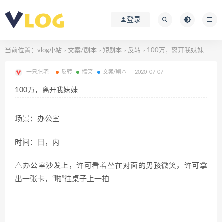
登录
当前位置：
vlog小站
文案/剧本
短剧本
反转
100万，离开我妹妹
>
>
>
>
一只肥宅
反转
搞笑
文案/剧本
2020-07-07
100万，离开我妹妹
场景：办公室
时间：日，内
△办公室沙发上，许可看着坐在对面的男孩微笑，许可拿
出一张卡，
“
啪
”
往桌子上一拍