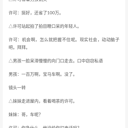
许可：挺好，还省了
100
万。
△许可站起拍了拍目瞪口呆的年轻人。
许可：机会啊，怎么就把握不住呢。现实社会，动动脑子
吧。拜拜。
△男孩一脸呆滞慢慢的向门口走去。口中窃窃私语
男孩：一百万啊，宝马车啊。没了。
镜头一转
△妹妹走进屋内，看着喝茶的许可。
妹妹：哥，车呢？