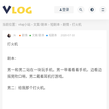
登录
当前位置：
vlog小站
文案/剧本
短剧本
剧情
打火机
>
>
>
>
.N
剧情
文案/剧本
短剧本
2020-07-10
打火机
剧本：
男一和男二站在一块玩手机。男一带着看着手机，边看边
摇晃吹口哨，男二戴着耳机打游戏。
男二：给我那个打火机。