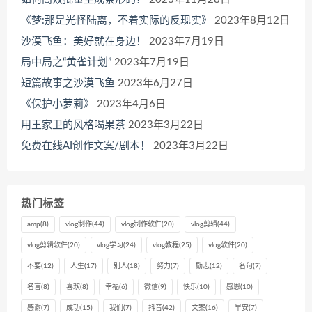
《梦:那是光怪陆离，不着实际的反现实》
2023年8月12日
沙漠飞鱼：美好就在身边！
2023年7月19日
局中局之“黄雀计划”
2023年7月19日
短篇故事之沙漠飞鱼
2023年6月27日
《保护小萝莉》
2023年4月6日
用王家卫的风格喝果茶
2023年3月22日
免费在线AI创作文案/剧本！
2023年3月22日
热门标签
amp
(8)
vlog制作
(44)
vlog制作软件
(20)
vlog剪辑
(44)
vlog剪辑软件
(20)
vlog学习
(24)
vlog教程
(25)
vlog软件
(20)
不要
(12)
人生
(17)
别人
(18)
努力
(7)
励志
(12)
名句
(7)
名言
(8)
喜欢
(8)
幸福
(6)
微信
(9)
快乐
(10)
感恩
(10)
感谢
(7)
成功
(15)
我们
(7)
抖音
(42)
文案
(16)
早安
(7)