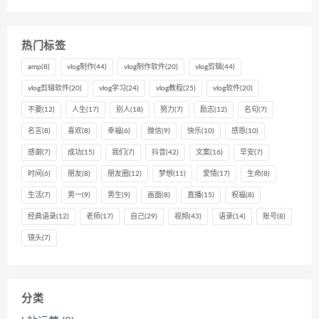
热门标签
amp
(8)
vlog制作
(44)
vlog制作软件
(20)
vlog剪辑
(44)
vlog剪辑软件
(20)
vlog学习
(24)
vlog教程
(25)
vlog软件
(20)
不要
(12)
人生
(17)
别人
(18)
努力
(7)
励志
(12)
名句
(7)
名言
(8)
喜欢
(8)
幸福
(6)
微信
(9)
快乐
(10)
感恩
(10)
感谢
(7)
成功
(15)
我们
(7)
抖音
(42)
文案
(16)
早安
(7)
时间
(6)
朋友
(8)
朋友圈
(12)
梦想
(11)
爱情
(17)
生命
(8)
生活
(7)
男一
(9)
男生
(9)
画面
(8)
直播
(15)
祝福
(8)
经典语录
(12)
老师
(17)
自己
(29)
视频
(43)
语录
(14)
账号
(8)
镜头
(7)
分类