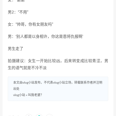
女：“谢谢”
男2：“不用”
女：“帅哥，你有女朋友吗”
男：‘别人都是以身相许，你这是恩将仇报啊’
男生走了
拍摄建议：女生一开始比较凶，后来转变成比较青涩，男
生的语气就是不冷不淡
本文由vlog小站发布，不代表vlog小站立场，转载联系作者并注明
出处
vlog小站
»
叫我老婆？