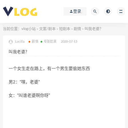
登录
当前位置：
vlog小站
文案/剧本
短剧本
剧情
叫我老婆？
>
>
>
>
Lucilla
剧情
夸张尬演
2020-07-13
叫我老婆？
一个女生走在路上，有一个男生要偷她东西
男2：“嘿，老婆”
女：“叫谁老婆啊你呀”