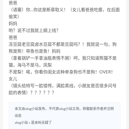
爸爸
（语塞）你…你这是断章取义！（女儿看爸爸吃瘪，在后面
偷笑）
妈妈
哟？说不过我就上纲上线？
爸爸
冻豆腐老豆腐卤水豆腐不都是豆腐吗？！我就说一句，狗
熊是熊！带鱼也是鱼！妈妈
（拿着锅铲一手拿油瓶表情不屑）呵，我只知道熊猫不是
猫，海马不是马，凤梨
不是梨！喏，你看你闺女这种单身狗也不是狗！OVER！
女儿
（镜头给特写一脸错愕，满脸黑线，小朋友是否很多问号
脸的表情）？？？？？？
本文由vlog小站发布，不代表vlog小站立场，转载联系作者并注明
出处
vlog小站
»
是亲妈无疑了