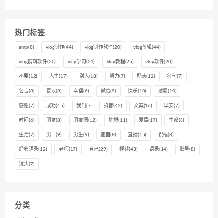
热门标签
amp
(8)
vlog制作
(44)
vlog制作软件
(20)
vlog剪辑
(44)
vlog剪辑软件
(20)
vlog学习
(24)
vlog教程
(25)
vlog软件
(20)
不要
(12)
人生
(17)
别人
(18)
努力
(7)
励志
(12)
名句
(7)
名言
(8)
喜欢
(8)
幸福
(6)
微信
(9)
快乐
(10)
感恩
(10)
感谢
(7)
成功
(15)
我们
(7)
抖音
(42)
文案
(16)
早安
(7)
时间
(6)
朋友
(8)
朋友圈
(12)
梦想
(11)
爱情
(17)
生命
(8)
生活
(7)
男一
(9)
男生
(9)
画面
(8)
直播
(15)
祝福
(8)
经典语录
(12)
老师
(17)
自己
(29)
视频
(43)
语录
(14)
账号
(8)
镜头
(7)
分类