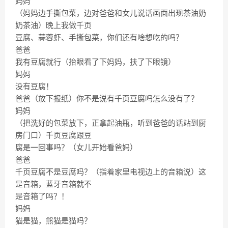
妈妈
（妈妈边手撕包菜，边对爸爸和女儿说话画面出现茶油奶
奶茶油）晚上我做千页
豆腐、蒜蓉虾、手撕包菜，你们还有啥想吃的吗？
爸爸
我有豆腐就行（抬眼看了下妈妈，扶了下眼镜）
妈妈
没有豆腐！
爸爸（放下报纸）你不是说有千页豆腐吗怎么没有了？
妈妈
（把洗好的包菜放下，正拿起油瓶，听到爸爸的话站到厨
房门口）千页豆腐跟豆
腐是一回事吗？（女儿开始看爸妈）
爸爸
千页豆腐不是豆腐吗？（指着家里电视边上的音箱说）这
是音箱，蓝牙音箱就不
是音箱了吗？！
妈妈
猫是猫，熊猫是猫吗？