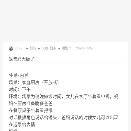
Chia
剧情
文案/剧本
短剧本
2020-07-26
是亲妈无疑了
外景/内景
场景：家庭厨房（开放式）
时间：下午
环境：场景为傍晚做饭时间，女儿在客厅坐着看电视，妈
妈在厨房准备晚餐爸爸
在餐厅桌子坐着看报纸
对话根据角色说话给镜头，爸妈说话的时候女儿可以出现
在远景给表情