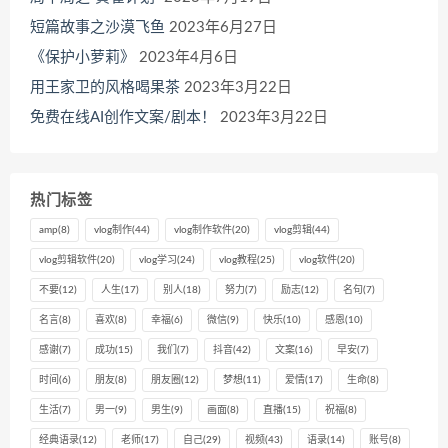
短篇故事之沙漠飞鱼
2023年6月27日
《保护小萝莉》
2023年4月6日
用王家卫的风格喝果茶
2023年3月22日
免费在线AI创作文案/剧本！
2023年3月22日
热门标签
amp
(8)
vlog制作
(44)
vlog制作软件
(20)
vlog剪辑
(44)
vlog剪辑软件
(20)
vlog学习
(24)
vlog教程
(25)
vlog软件
(20)
不要
(12)
人生
(17)
别人
(18)
努力
(7)
励志
(12)
名句
(7)
名言
(8)
喜欢
(8)
幸福
(6)
微信
(9)
快乐
(10)
感恩
(10)
感谢
(7)
成功
(15)
我们
(7)
抖音
(42)
文案
(16)
早安
(7)
时间
(6)
朋友
(8)
朋友圈
(12)
梦想
(11)
爱情
(17)
生命
(8)
生活
(7)
男一
(9)
男生
(9)
画面
(8)
直播
(15)
祝福
(8)
经典语录
(12)
老师
(17)
自己
(29)
视频
(43)
语录
(14)
账号
(8)