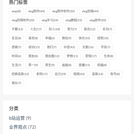
热门标签
amp
(8)
vlog制作
(44)
vlog制作软件
(20)
vlog剪辑
(44)
vlog剪辑软件
(20)
vlog学习
(24)
vlog教程
(25)
vlog软件
(20)
不要
(12)
人生
(17)
别人
(18)
努力
(7)
励志
(12)
名句
(7)
名言
(8)
喜欢
(8)
幸福
(6)
微信
(9)
快乐
(10)
感恩
(10)
感谢
(7)
成功
(15)
我们
(7)
抖音
(42)
文案
(16)
早安
(7)
时间
(6)
朋友
(8)
朋友圈
(12)
梦想
(11)
爱情
(17)
生命
(8)
生活
(7)
男一
(9)
男生
(9)
画面
(8)
直播
(15)
祝福
(8)
经典语录
(12)
老师
(17)
自己
(29)
视频
(43)
语录
(14)
账号
(8)
镜头
(7)
分类
b站运营
(9)
业界观点
(72)