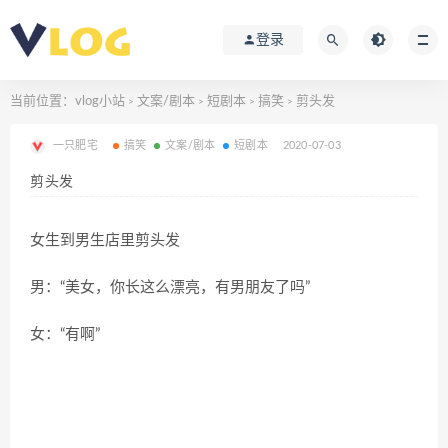
登录
当前位置：
vlog小站
文案/剧本
短剧本
搞笑
剪头发
>
>
>
>
一只肥宅
搞笑
文案/剧本
短剧本
2020-07-03
剪头发
女生到男生店里剪头发
男：“美女，你长这么漂亮，有男朋友了吗”
女：“有啊”