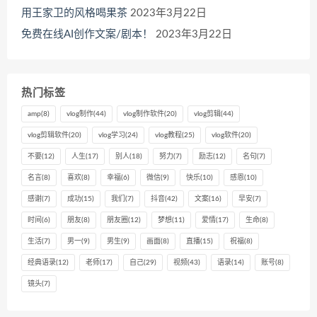
用王家卫的风格喝果茶
2023年3月22日
免费在线AI创作文案/剧本！
2023年3月22日
热门标签
amp
(8)
vlog制作
(44)
vlog制作软件
(20)
vlog剪辑
(44)
vlog剪辑软件
(20)
vlog学习
(24)
vlog教程
(25)
vlog软件
(20)
不要
(12)
人生
(17)
别人
(18)
努力
(7)
励志
(12)
名句
(7)
名言
(8)
喜欢
(8)
幸福
(6)
微信
(9)
快乐
(10)
感恩
(10)
感谢
(7)
成功
(15)
我们
(7)
抖音
(42)
文案
(16)
早安
(7)
时间
(6)
朋友
(8)
朋友圈
(12)
梦想
(11)
爱情
(17)
生命
(8)
生活
(7)
男一
(9)
男生
(9)
画面
(8)
直播
(15)
祝福
(8)
经典语录
(12)
老师
(17)
自己
(29)
视频
(43)
语录
(14)
账号
(8)
镜头
(7)