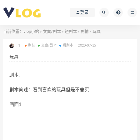
登录
当前位置：
vlog小站
文案/剧本
短剧本
剧情
玩具
>
>
>
>
.N
剧情
文案/剧本
短剧本
2020-07-15
玩具
剧本：
剧本简述：看到喜欢的玩具但是不舍买
画面1